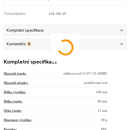
Číslo produktu:
121-OK-1F
Kompletní specifikace
Komentáře
0
Kompletní specifikace
Materiál čepele:
uhlíková ocel 12 071 55-58HRC
Materiál střenky:
poniklovaná ocel
Délka výrobku:
100 mm
Délka čepele:
80 mm
Šířka čepele:
12 mm
Hmotnost výrobku:
69 g
Pouzdro:
PVC