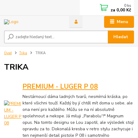
0
ks
za
0,00 Kč
Menu
Hledat
Úvod
Trika
TRIKA
TRIKA
PREMIUM - LUGER P 08
Nestárnoucí dáma ladných tvarů, nesmírná kráska, po
které všichni touží. Každý by jí chtěl mít doma u sebe, ale
ona není pro každého. Můžu se na ní absolutně
spolehnout a nekope. Já miluji „Parabolu“!* Magnum
opus. Na tomto designu se Lou zapotil, ale výsledek stojí
opravdu za to. Dokonalá kresba v retro stylu zachycuje i
ten nejmenší detail pistole P 08 i samotného