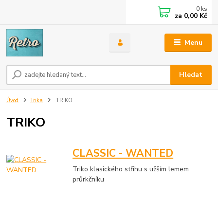
0
ks
za
0,00 Kč
Menu
Hledat
Úvod
Trika
TRIKO
TRIKO
CLASSIC - WANTED
Triko klasického střihu s užším lemem
průrkčníku