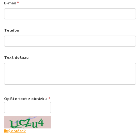
E-mail
*
Telefon
Text dotazu
Opište text z obrázku
*
jiný obrázek