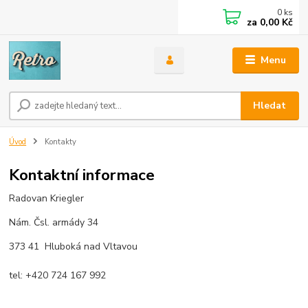
0
ks
za
0,00 Kč
Menu
Hledat
Úvod
Kontakty
Kontaktní informace
Radovan Kriegler
Nám. Čsl. armády 34
373 41 Hluboká nad Vltavou
tel: +420 724 167 992