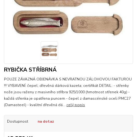
RYBIČKA STŘÍBRNÁ
POUZE ZÁVAZNÁ OBJENÁVKA S NEVRATNOU ZÁLOHOVOU FAKTUROU
!!! VYBAVENÍ: čepel; dřevěná dárková kazeta; certifikát DETAIL: - střenky
nože jsou raženy z masivního stříbra 925/1000 (hmotnost střenek 40g) -
každá střenka je opatřena puncem - čepel z damascénské oceli PMC27
(Damasteel) - kvalitní dřevěná dá...
celý popis
Dostupnost
na dotaz