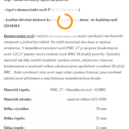
- čepel z damascénské oceli PMC27 (Damasteel)
- kvalitní dřevěná dárková kazeta se semišovým dnem - ke každému noži
ZDARMA
Damascenská ocel
je nejvíce ceněným materiálem pro vynikající mechanické
vlastnosti a jedinečný vzhled. Na světě neexistují dva kusy se stejnou
strukturou. V damaškové nerezové oceli PMC 27 je spojena houževnatost
oceli 12C27 (matný vzor) s tvrdostí oceli RWL 34 (lesklý povrch). Výsledný
materiál má díky vnitřní struktuře vysokou torzní, ohybovou i rázovou
houževnatost a současně velkou odolnost proti opotřebení s tvrdostí 58 až 62
HRC. Nože vyrobené z této oceli mají velmi vysokou řezivost, jsou extrémně
odolné proti přelomení a mají krásnou nezaměnitelnou kresbu
Materiál čepele:
PMC 27 - Damašková ocel - 62HRC
Materiál střenky:
masivní stříbro 925/1000
Délka výrobku:
78 mm
Délka čepele:
55 mm
Šířka čepele:
11 mm