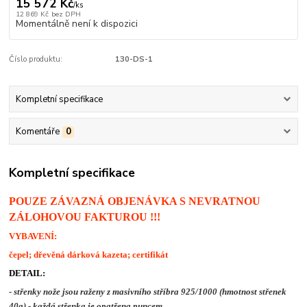
15 572 Kč
/
ks
12 869 Kč
bez DPH
Momentálně není k dispozici
Číslo produktu:
130-DS-1
Kompletní specifikace
Komentáře
0
Kompletní specifikace
POUZE ZÁVAZNÁ OBJENÁVKA S NEVRATNOU
ZÁLOHOVOU FAKTUROU !!!
VYBAVENÍ:
čepel; dřevěná dárková kazeta; certifikát
DETAIL:
- střenky nože jsou raženy z masivního stříbra 925/1000 (hmotnost střenek
40g) - každá střenka je opatřena puncem