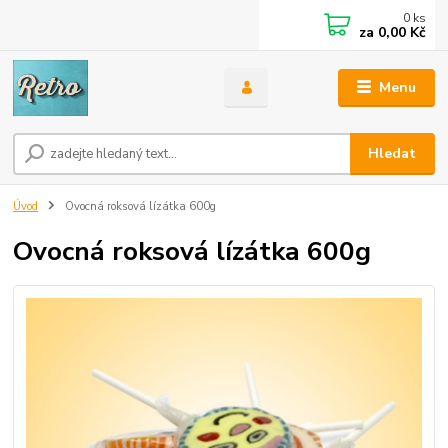
0
ks
za
0,00 Kč
Menu
Hledat
Úvod
Ovocná roksová lízátka 600g
Ovocná roksová lízátka 600g