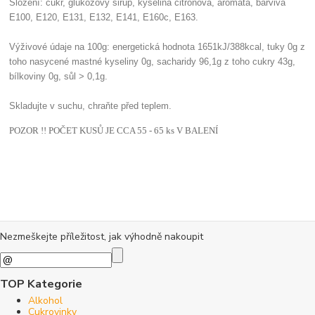
Složení: cukr, glukózový sirup, kyselina citrónová, aromata, barviva
E100, E120, E131, E132, E141, E160c, E163.
Výživové údaje na 100g: energetická hodnota 1651kJ/388kcal, tuky 0g z
toho nasycené mastné kyseliny 0g, sacharidy 96,1g z toho cukry 43g,
bílkoviny 0g, sůl > 0,1g.
Skladujte v suchu, chraňte před teplem.
POZOR !! POČET KUSŮ JE CCA 55 - 65 ks V BALENÍ
Nezmeškejte příležitost, jak výhodně nakoupit
TOP Kategorie
Alkohol
Cukrovinky