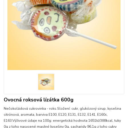
Ovocná roksová lízátka 600g
Nečokoládová cukrovinka - roks.Složení: cukr, glukózový sirup, kyselina
citrónová, aromata, barviva E100, E120, E131, E132, E141, E160c,
E163.Výživové údaje na 100g: energetická hodnota 1651kJ/388kcal, tuky
0g z toho nasycené mastné kyseliny 0g, sacharidy 96,1g z toho cukry