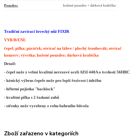
Pouzdro:
kožené pouzdro + dárková krabička
Tradiční zavírací lovecký nůž FIXIR
VYBAVENÍ:
čepel; pilka; páráček; otvírač na láhve / plochý šroubovák; otvírač
konzerv; vývrtka; kožené pouzdro; dárková krabička
Detail:
- čepel nože z velmi kvalitní nerezové oceli AISI 440A o tvrdosti 56HRC
- kónický výbrus čepele nože pro lepší řezivost i údržbu
- hřbetní pojistka "backlock"
- kvalitní pilka s 2 řadami zubů
- střenky nože vyrobeny z rohu baheního bůvola
Zboží zařazeno v kategoriích