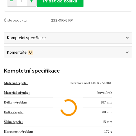
Přidat do košíku
Číslo produktu:
232-XR-6 KP
Kompletní specifikace
Komentáře
0
Kompletní specifikace
Materiál čepele:
nerezová ocel 440 A - 56HRC
Materiál střenky:
buvolí roh
Délka výrobku:
187 mm
Délka čepele:
80 mm
Šířka čepele:
15 mm
Hmotnost výrobku:
172 g