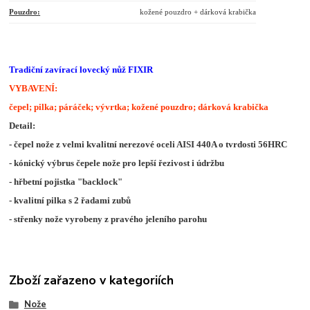
Pouzdro:
kožené pouzdro + dárková krabička
Tradiční zavírací lovecký nůž FIXIR
VYBAVENÍ:
čepel; pilka; páráček; vývrtka; kožené pouzdro; dárková krabička
Detail:
- čepel nože z velmi kvalitní nerezové oceli AISI 440A o tvrdosti 56HRC
- kónický výbrus čepele nože pro lepší řezivost i údržbu
- hřbetní pojistka "backlock"
- kvalitní pilka s 2 řadami zubů
- střenky nože vyrobeny z pravého jeleního parohu
Zboží zařazeno v kategoriích
Nože