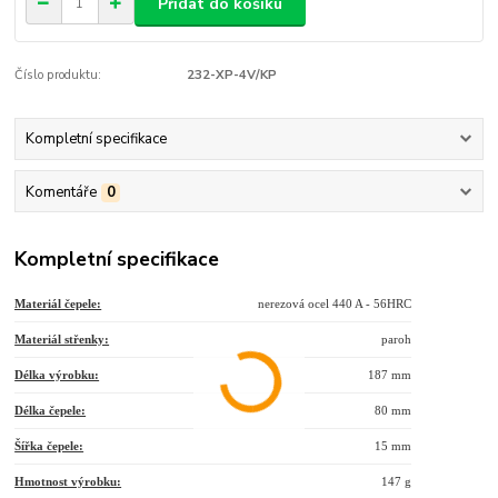
Přidat do košíku
Číslo produktu:
232-XP-4V/KP
Kompletní specifikace
Komentáře
0
Kompletní specifikace
Materiál čepele:
nerezová ocel 440 A - 56HRC
Materiál střenky:
paroh
Délka výrobku:
187 mm
Délka čepele:
80 mm
Šířka čepele:
15 mm
Hmotnost výrobku:
147 g