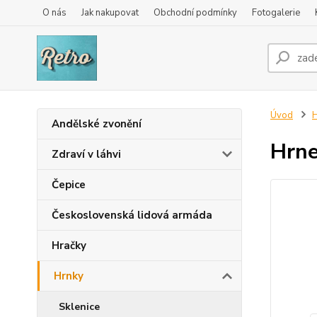
O nás
Jak nakupovat
Obchodní podmínky
Fotogalerie
Úvod
H
Andělské zvonění
Hrne
Zdraví v láhvi
Čepice
Československá lidová armáda
Hračky
Hrnky
Sklenice