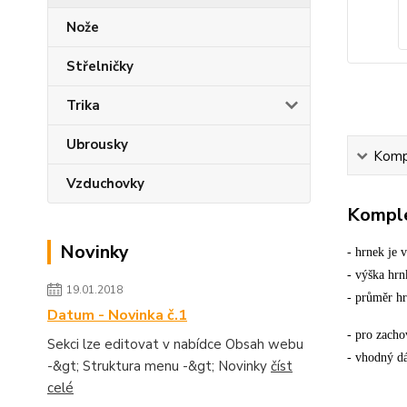
Nože
Střelničky
Trika
Ubrousky
Kompl
Vzduchovky
Komple
Novinky
- hrnek je 
- výška hr
19.01.2018
- průměr h
Datum - Novinka č.1
- pro zacho
Sekci lze editovat v nabídce Obsah webu
- vhodný d
-&gt; Struktura menu -&gt; Novinky
číst
celé