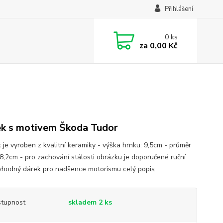
Přihlášení
0
ks
za
0,00 Kč
k s motivem Škoda Tudor
k je vyroben z kvalitní keramiky - výška hrnku: 9,5cm - průměr
 8,2cm - pro zachování stálosti obrázku je doporučené ruční
 vhodný dárek pro nadšence motorismu
celý popis
tupnost
skladem 2 ks