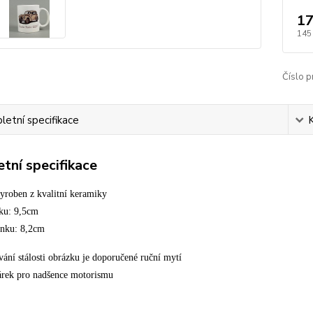
17
145
Číslo p
etní specifikace
tní specifikace
vyroben z kvalitní keramiky
nku: 9,5cm
rnku: 8,2cm
vání stálosti obrázku je doporučené ruční mytí
árek pro nadšence motorismu