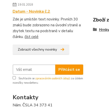
19.01.2018
Datum - Novinka č.2
Zboží 
Zde je umístěn text novinky. Prvních 30
znaků bude zobrazeno na úvodní straně a
Hrnk
zbytek textu na podstraně v detailu
článku.
číst celé
Zobrazit všechny novinky
Přihlásit se
Souhlasím se
zpracováním osobních údajů
za účelem
rozesílky newsletteru.
Kontakty
Nám. ČSLA 34 373 41