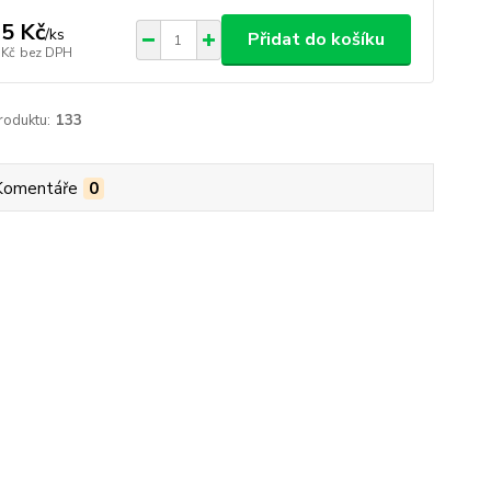
5 Kč
/
ks
Přidat do košíku
 Kč
bez DPH
roduktu:
133
Komentáře
0