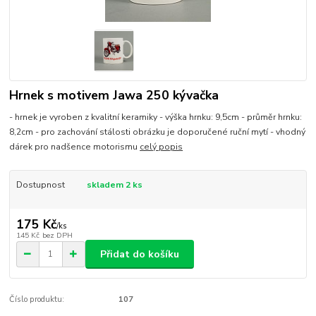
Hrnek s motivem Jawa 250 kývačka
- hrnek je vyroben z kvalitní keramiky - výška hrnku: 9,5cm - průměr hrnku:
8,2cm - pro zachování stálosti obrázku je doporučené ruční mytí - vhodný
dárek pro nadšence motorismu
celý popis
Dostupnost
skladem 2 ks
175 Kč
/
ks
145 Kč
bez DPH
Přidat do košíku
Číslo produktu:
107