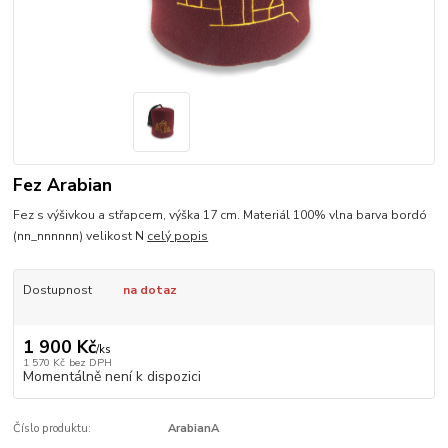
Fez Arabian
Fez s výšivkou a střapcem, výška 17 cm. Materiál 100% vlna barva bordó
(nn_nnnnnn) velikost N
celý popis
Dostupnost
na dotaz
1 900 Kč
/
ks
1 570 Kč
bez DPH
Momentálně není k dispozici
Číslo produktu:
ArabianA