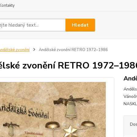
Kontakty
Hledat
ndělské zvonění
Andělské zvonění RETRO 1972–1986
lské zvonění RETRO 1972–198
Andě
Anděls
Vánoč
NASKL
Dos