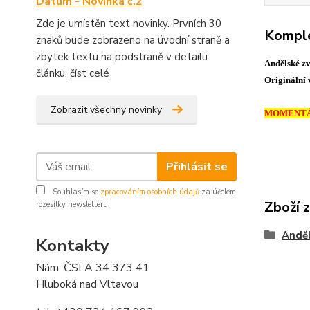
Datum - Novinka č.2
Zde je umístěn text novinky. Prvních 30
Komple
znaků bude zobrazeno na úvodní straně a
zbytek textu na podstraně v detailu
Andělské z
článku.
číst celé
Originální 
Zobrazit všechny novinky
MOMENTÁL
Přihlásit se
Souhlasím se
zpracováním osobních údajů
za účelem
Zboží 
rozesílky newsletteru.
Anděl
Kontakty
Nám. ČSLA 34 373 41
Hluboká nad Vltavou