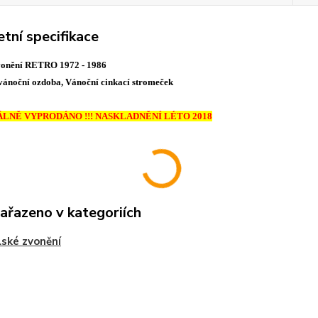
tní specifikace
vonění RETRO 1972 - 1986
vánoční ozdoba, Vánoční cinkací stromeček
NĚ VYPRODÁNO !!! NASKLADNĚNÍ LÉTO 2018
zařazeno v kategoriích
ské zvonění