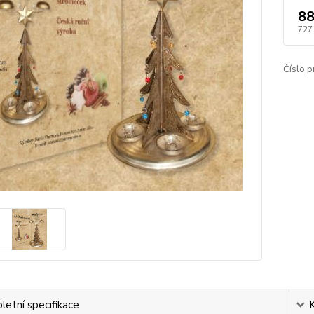
88
727
Číslo p
etní specifikace