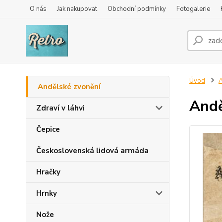
O nás
Jak nakupovat
Obchodní podmínky
Fotogalerie
Úvod
A
Andělské zvonění
Andě
Zdraví v láhvi
Čepice
Československá lidová armáda
Hračky
Hrnky
Nože