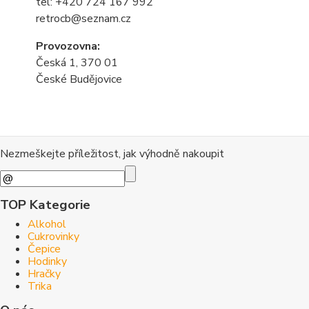
tel: +420 724 167 992
retrocb@seznam.cz
Provozovna:
Česká 1, 370 01
České Budějovice
Nezmeškejte příležitost, jak výhodně nakoupit
TOP Kategorie
Alkohol
Cukrovinky
Čepice
Hodinky
Hračky
Trika