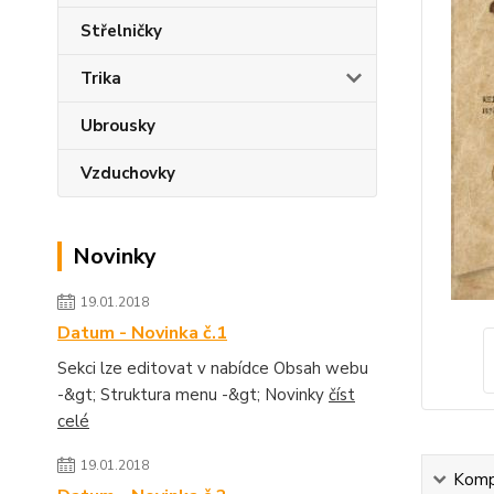
Střelničky
Trika
Ubrousky
Vzduchovky
Novinky
19.01.2018
Datum - Novinka č.1
Sekci lze editovat v nabídce Obsah webu
-&gt; Struktura menu -&gt; Novinky
číst
celé
19.01.2018
Kompl